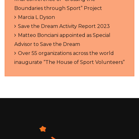
Boundaries through Sport” Project
Marcia L Dyson
Save the Dream Activity Report 2023
Matteo Bonciani appointed as Special
Advisor to Save the Dream
Over 55 organizations across the world
inaugurate “The House of Sport Volunteers”