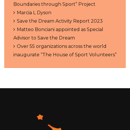
Boundaries through Sport” Project
Marcia L Dyson
Save the Dream Activity Report 2023
Matteo Bonciani appointed as Special
Advisor to Save the Dream
Over 55 organizations across the world
inaugurate “The House of Sport Volunteers”